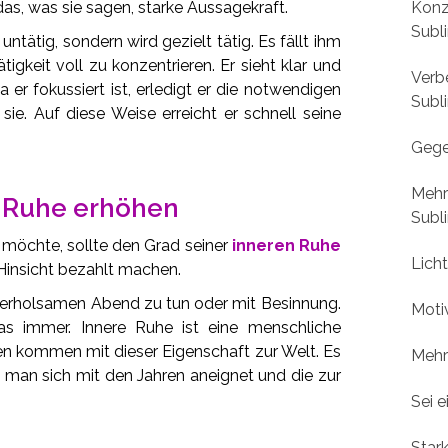
Konz
das, was sie sagen, starke Aussagekraft.
Subl
ht untätig, sondern wird gezielt tätig. Es fällt ihm
tigkeit voll zu konzentrieren. Er sieht klar und
Verb
a er fokussiert ist, erledigt er die notwendigen
Subl
sie. Auf diese Weise erreicht er schnell seine
Gege
Mehr 
 Ruhe erhöhen
Subl
möchte, sollte den Grad seiner
inneren Ruhe
Lich
ei Hinsicht bezahlt machen.
m erholsamen Abend zu tun oder mit Besinnung.
Moti
das immer. Innere Ruhe ist eine menschliche
n kommen mit dieser Eigenschaft zur Welt. Es
Mehr
ie man sich mit den Jahren aneignet und die zur
Sei e
Stark