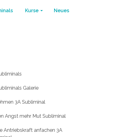
minals
Kurse
Neues
ome
/
3A Subliminals
/
Innere Ruhe 3A Subliminal
ubliminals
bliminals Galerie
hmen 3A Subliminal
n Angst mehr Mut Subliminal
re Antriebskraft anfachen 3A