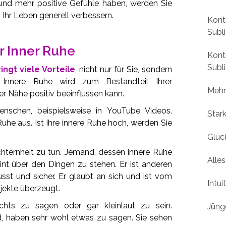
und mehr positive Gefühle haben, werden Sie
h Ihr Leben generell verbessern.
Kont
Subl
 Inner Ruhe
Kont
Subl
ingt viele Vorteile
, nicht nur für Sie, sondern
Innere Ruhe wird zum Bestandteil Ihrer
Mehr
er Nähe positiv beeinflussen kann.
enschen, beispielsweise in YouTube Videos.
Star
uhe aus. Ist Ihre innere Ruhe hoch, werden Sie
Glück
chternheit zu tun. Jemand, dessen innere Ruhe
Alles
int über den Dingen zu stehen. Er ist anderen
usst und sicher. Er glaubt an sich und ist vom
Intui
jekte überzeugt.
chts zu sagen oder gar kleinlaut zu sein.
Jüng
nd, haben sehr wohl etwas zu sagen. Sie sehen