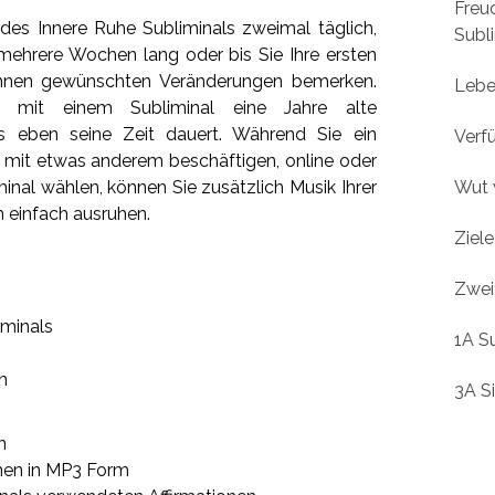
Freu
 des Innere Ruhe Subliminals zweimal täglich,
Subl
hrere Wochen lang oder bis Sie Ihre ersten
 Ihnen gewünschten Veränderungen bemerken.
Lebe
 mit einem Subliminal eine Jahre alte
s eben seine Zeit dauert. Während Sie ein
Verfü
h mit etwas anderem beschäftigen, online oder
iminal wählen, können Sie zusätzlich Musik Ihrer
Wut 
h einfach ausruhen.
Ziele
Zwei
iminals
1A S
n
3A Si
n
onen in MP3 Form