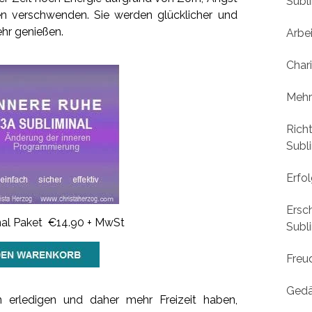
Subl
n verschwenden. Sie werden glücklicher und
ehr genießen.
Arbe
Char
Mehr
Rich
Subl
Erfol
Ersch
nal Paket €14.90 + MwSt
Subl
Freu
Gedä
n erledigen und daher mehr Freizeit haben,