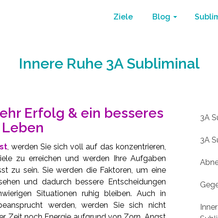
Ziele
Blog
Subli
Innere Ruhe 3A Subliminal
H
ehr Erfolg & ein besseres
3A S
Leben
3A Su
st
, werden Sie sich voll auf das konzentrieren,
iele zu erreichen und werden Ihre Aufgaben
Abne
sst zu sein. Sie werden die Faktoren, um eine
r sehen und dadurch bessere Entscheidungen
Gege
wierigen Situationen ruhig bleiben. Auch in
rbeansprucht werden, werden Sie sich nicht
Inne
er Zeit noch Energie aufgrund von Zorn, Angst