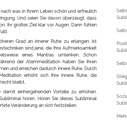
Selb
 nach was in Ihrem Leben schön und erfreulich
Subl
hwingung. Und seien Sie davon überzeugt, dass
ion, Ihr großes Ziel klar vor Augen. Dann fühlen
Selbs
üllt.
heren Grad an innerer Ruhe zu erlangen, ist
Posi
nstechniken sind jene, die Ihre Aufmerksamkeit
Subl
elsweise eines Mantras umlenken. Schon
Während der Atemmeditation haben Sie Ihren
Selbs
men und erreichen dadurch innere Ruhe. Durch
editation erhöht sich Ihre innere Ruhe, die
Stei
echt bleibt.
Subl
e damit einhergehenden Vorteile zu erhöhen,
Sozi
ubliminal hören. Hören Sie dieses Subliminal
Subl
artete Veränderung an sich feststellen.
Mehr 