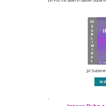
Ein Pdf mit allen in diesen Subli
.
3A Sublimi
.