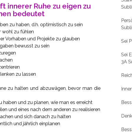
ft innerer Ruhe zu eigen zu
Subl
en bedeutet
Pers
ben zu haben, d.h. optimistisch zu sein
Subl
r wohl zu fühlen
iner Vorhaben und Projekte zu glauben
Sei P
ufgaben bewusst zu sein
fzuregen
Sei E
machen
3A S
zentrieren
ablenken zu lassen
Reic
inne zu halten und abzuwägen, bevor man die
Inne
 zu haben und zu planen, wie man es erreicht
Bess
teilen und eines nach dem anderen zu realisieren
Denk
 machen und sich danach zu halten
tlich und jährlich einplanen
Bess