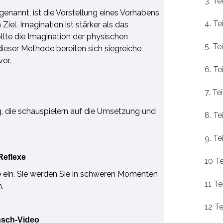
3. Te
 genannt, ist die Vorstellung eines Vorhabens
4. Te
iel. Imagination ist stärker als das
llte die Imagination der physischen
5. Te
eser Methode bereiten sich siegreiche
or.
6. Te
7. Te
g, die schauspielern auf die Umsetzung und
8. Te
9. Te
Reflexe
10 Te
xe ein. Sie werden Sie in schweren Momenten
11 Te
.
12 Te
nsch-Video