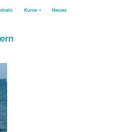
minals
Kurse
Neues
dern