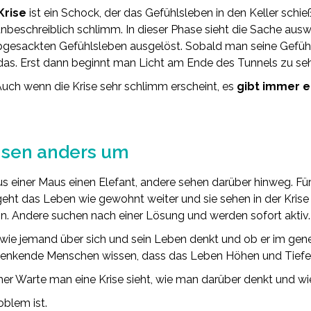
Krise
ist ein Schock, der das Gefühlsleben in den Keller schie
st unbeschreiblich schlimm. In dieser Phase sieht die Sache aus
gesackten Gefühlsleben ausgelöst. Sobald man seine Gefühl
as. Erst dann beginnt man Licht am Ende des Tunnels zu se
 Auch wenn die Krise sehr schlimm erscheint, es
gibt immer e
risen anders um
ner Maus einen Elefant, andere sehen darüber hinweg. Für d
 geht das Leben wie gewohnt weiter und sie sehen in der Krise
in. Andere suchen nach einer Lösung und werden sofort aktiv.
 wie jemand über sich und sein Leben denkt und ob er im ge
tiv denkende Menschen wissen, dass das Leben Höhen und Tiefe
her Warte man eine Krise sieht, wie man darüber denkt und 
oblem ist.