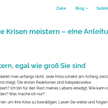
Ziele
Blog
Subli
e Krisen meistern – eine Anleit
Home
/
Blog
/
Gedanken Gefühle F
ern, egal wie groß Sie sind
 denkt man anfangs nicht. Jede Krise scheint am Anfang zers
d steigt. Die ersten Reaktionen sind beispielsweise:
iert? Ich bin für den Rest meines Lebens erledigt. Wie kann 
inden? Was mache ich nur?
nnen, um Ihre Krise zu bewältigen. Lesen Sie weiter und folgen 