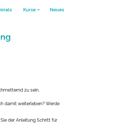
minals
Kurse
Neues
ung
requenz
/
Wie Krisen meistern – eine Anleitung
chmetternd zu sein.
ich damit weiterleben? Werde
Sie der Anleitung Schritt für