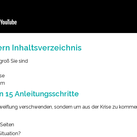
rn Inhaltsverzeichnis
groß Sie sind
ise
 um
n 15 Anleitungsschritte
rzweiflung verschwenden, sondern um aus der Krise zu komme
 Seiten
ituation?