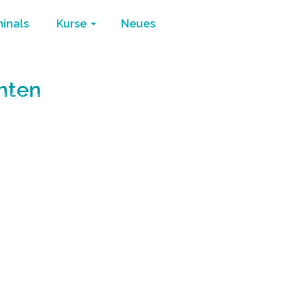
minals
Kurse
Neues
chten
r leben
/
Erschaffen Sie was Sie wirklich möchten