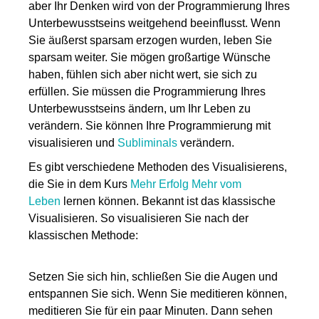
aber Ihr Denken
wird
von
der Programmierung Ihres
Unterbewusstseins
weitgehend beeinflusst. Wenn
Sie äußerst sparsam erzogen wurden, leben Sie
sparsam weiter. Sie mögen großartige Wünsche
haben, fühlen sich aber nicht wert, sie sich zu
erfüllen.
Sie müssen die Programmierung Ihres
Unterbewusstseins ändern, um Ihr Leben zu
verändern. Sie können Ihre Programmierung mit
v
isualisier
en und
Subliminals
ver
ändern.
Es gibt verschiedene Methoden des
Visualisierens,
die Sie in dem Kurs
Mehr Erfolg Mehr vom
Leben
lernen können. Bekannt ist das
klassische
Visualisier
en.
So visualisieren Sie
nach der
klassischen Methode
:
Setz
en Sie
s
ich hin, schließe
n Sie
die Augen und
entspanne
n Sie
s
ich. Wenn
Sie
meditieren
können
,
meditiere
n Sie
für ein paar Minuten. Dann
sehen