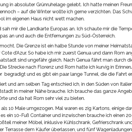
nung in absoluter Grünruhelage gelebt. Ich hatte meinen Freun
 dennoch – auf die Winter wollte ich gerne verzichten. Das S
ool im eigenen Haus nicht wett machen.
 sah mir die Landkarte Europas an. Ich schaute mir die Tem
pas an und auch die Entfernungen zu Süd-Österreich.
emocht. Die Grenze ist ein halbe Stunde von meiner Heimatsta
r Cote d’Azur. So habe ich mir zuerst Genua und dann Rom an
atstadt sind ungefähr gleich. Nach Genua fährt man durch di
 Die Strecke nach Florenz und Rom hatte ich kurvig in Erinneru
 begradigt und es gibt ein paar lange Tunnel, die die Fahrt er
ert und am selben Tag entschied ich, in den Süden von Ital
roßstadt in meiner Nähe brauche. Ich brauche das ganze Ange
Orte und da hat Rom sehr viel zu bieten.
 als 10 Male umgezogen. Mal waren es zig Kartons, einige da
es ein 10-Fuß Container und inzwischen brauche ich einen 20-
Großteil meiner Möbel, inklusive Kühlschrank, Gefrierschrank
 der Terrasse dem Käufer überlassen, und fünf Wagenladunge