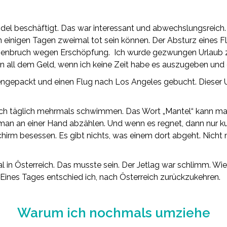
del beschäftigt. Das war interessant und abwechslungsreich. M
n einigen Tagen zweimal tot sein können. Der Absturz eines 
menbruch wegen Erschöpfung. Ich wurde gezwungen Urlaub
 all dem Geld, wenn ich keine Zeit habe es auszugeben und e
gepackt und einen Flug nach Los Angeles gebucht. Dieser U
ich täglich mehrmals schwimmen. Das Wort „Mantel“ kann man
an an einer Hand abzählen. Und wenn es regnet, dann nur kurz.
hirm besessen. Es gibt nichts, was einem dort abgeht. Nich
mal in Österreich. Das musste sein. Der Jetlag war schlimm. Wie
 Eines Tages entschied ich, nach Österreich zurückzukehren.
Warum ich nochmals umziehe