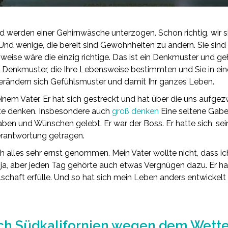
d werden einer Gehirnwäsche unterzogen. Schon richtig, wir 
. Und wenige, die bereit sind Gewohnheiten zu ändern. Sie sind 
se wäre die einzig richtige. Das ist ein Denkmuster und geh
e Denkmuster, die Ihre Lebensweise bestimmten und Sie in 
verändern sich Gefühlsmuster und damit Ihr ganzes Leben.
inem Vater. Er hat sich gestreckt und hat über die uns auf
te denken. Insbesondere auch
groß denken
Eine seltene Gabe.
en und Wünschen gelebt. Er war der Boss. Er hatte sich, sei
Verantwortung getragen.
ch alles sehr ernst genommen. Mein Vater wollte nicht, dass ich
ja, aber jeden Tag gehörte auch etwas Vergnügen dazu. Er hat
lschaft erfülle. Und so hat sich mein Leben anders entwickel
ach Südkalifornien wegen dem Wett