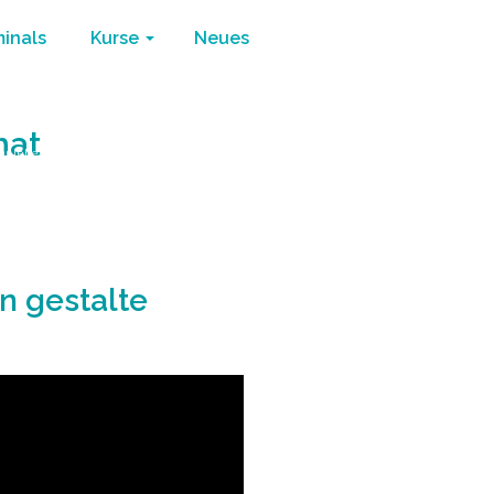
minals
Kurse
Neues
mat
ihr leben
/
Leben nach Wunsch in neuer Heimat
 gestalte