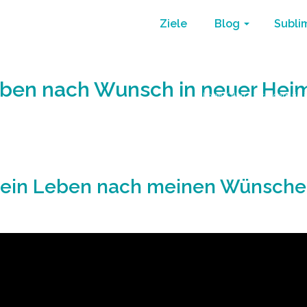
Ziele
Blog
Subli
ben nach Wunsch in neuer Hei
Home
/
Blog
/
verändern sie 
mein Leben nach meinen Wünschen