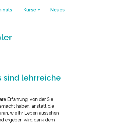
minals
Kurse
Neues
ler
 denken
/
Wir machen Erfahrungen nicht Fehler
 sind lehrreiche
re Erfahrung, von der Sie
 gemacht haben, anstatt die
aran, wie ihr Leben aussehen
 und ergeben wird dank dem