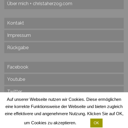
Über mich + christaherzog.com
Kontakt
Impressum
Rückgabe
Facebook
Youtube
Twitter
Auf unserer Webseite nutzen wir Cookies. Diese ermöglichen
eine korrekte Funktionsweise der Webseite und bieten zugleich
eine effektivere und angenehmere Nutzung. Klicken Sie auf OK,
© 2026 Vision & Ziele - Dr. Christa Herzog, Alle Rechte vorbehalten
Via dei Cinque Archi, Velletri, RM, Italy, Europa, Planet Erde, Galaxie Milchstrasse
um Cookies zu akzeptieren.
OK