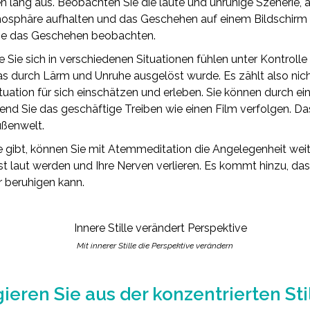
 lang aus. Beobachten Sie die laute und unruhige Szenerie, al
sphäre aufhalten und das Geschehen auf einem Bildschirm 
 Sie das Geschehen beobachten.
e Sie sich in verschiedenen Situationen fühlen unter Kontro
as durch Lärm und Unruhe ausgelöst wurde. Es zählt also nich
tuation für sich einschätzen und erleben. Sie können durch ei
rend Sie das geschäftige Treiben wie einen Film verfolgen. D
Außenwelt.
ibt, können Sie mit Atemmeditation die Angelegenheit weit b
laut werden und Ihre Nerven verlieren. Es kommt hinzu, dass I
r beruhigen kann.
Mit innerer Stille die Perspektive verändern
ieren Sie aus der konzentrierten Sti