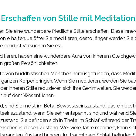
Erschaffen von Stille mit Meditation
Sie eine wunderbare friedliche Stille erschaffen. Diese innere 
n erhalten. Je öfter Sie meditieren, desto länger werden Sie 
leibend ist Versuchen Sie es!
tieren, haben eine wunderbare Aura von innerem Gleichgewich
on großen Persönlichkeiten.
lfe von buddhistischen Mönchen herausgefunden, dass Medit
ganzen Körper bringen. Wenn Sie meditieren, werden Sie bald
er inneren Stille reduzieren sich Ihre Gehirnwellen. Sie werde
em auf dem Wesentlichen.
, sind Sie meist im Beta-Bewusstseinszustand, das ein bes
tseinszustand, wenn Sie sehr entspannt sind und während Sie 
szustand. Sie befinden sich in Theta im Schlaf während der
schen in diesen Zustand. Wer viele Jahre meditiert, kann si
entspannten Zustand bringen. Im traumlosen Schlaf befinden Si