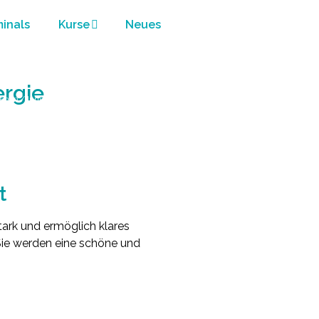
minals
Kurse
Neues
ergie
leben
/
Innere Stille schafft Klarheit und Energie
t
stark und ermöglich klares
Sie werden eine schöne und