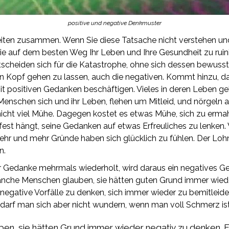
positive und negative Denkmuster
eiten zusammen. Wenn Sie diese Tatsache nicht verstehen und
 auf dem besten Weg Ihr Leben und Ihre Gesundheit zu ruinier
scheiden sich für die Katastrophe, ohne sich dessen bewusst zu
 Kopf gehen zu lassen, auch die negativen. Kommt hinzu, d
it positiven Gedanken beschäftigen. Vieles in deren Leben geh
enschen sich und ihr Leben, flehen um Mitleid, und nörgeln 
 nicht viel Mühe. Dagegen kostet es etwas Mühe, sich zu er
st hängt, seine Gedanken auf etwas Erfreuliches zu lenken. 
mehr und mehr Gründe haben sich glücklich zu fühlen. Der Lohn
n.
r Gedanke mehrmals wiederholt, wird daraus ein negatives G
nche Menschen glauben, sie hätten guten Grund immer wiede
negative Vorfälle zu denken, sich immer wieder zu bemitleiden
darf man sich aber nicht wundern, wenn man voll Schmerz ist
, sie hätten Grund immer wieder negativ zu denken. Es