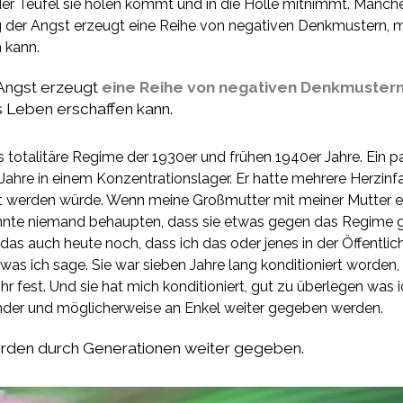
er Teufel sie holen kommt und in die Hölle mitnimmt. Manche
g der Angst erzeugt eine Reihe von negativen Denkmustern, m
 kann.
 Angst erzeugt
eine Reihe von negativen Denkmuster
s Leben erschaffen kann.
totalitäre Regime der 1930er und frühen 1940er Jahre. Ein p
ahre in einem Konzentrationslager. Er hatte mehrere Herzinfar
rt werden würde. Wenn meine Großmutter mit meiner Mutter ei
onnte niemand behaupten, dass sie etwas gegen das Regime g
as auch heute noch, dass ich das oder jenes in der Öffentlich
, was ich sage. Sie war sieben Jahre lang konditioniert worden
 ihr fest. Und sie hat mich konditioniert, gut zu überlegen was
der und möglicherweise an Enkel weiter gegeben werden.
den durch Generationen weiter gegeben.