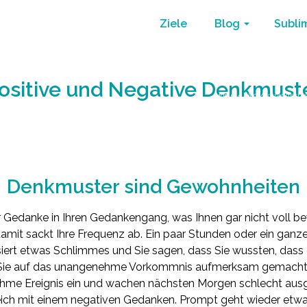
Ziele
Blog
Subli
ositive und Negative Denkmust
Home
/
Blog
/
verändern s
Denkmuster sind Gewohnheiten
er Gedanke in Ihren Gedankengang, was Ihnen gar nicht voll b
amit sackt Ihre Frequenz ab. Ein paar Stunden oder ein ganzer
siert etwas Schlimmes und Sie sagen, dass Sie wussten, da
at Sie auf das unangenehme Vorkommnis aufmerksam gemacht.
me Ereignis ein und wachen nächsten Morgen schlecht ausge
leich mit einem negativen Gedanken. Prompt geht wieder etwa