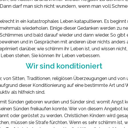
Dann darf man sich nicht wundern, wenn man voll Schmerz
elrecht in ein katastrophales Leben katapultieren. Es beginnt
g mehrmals wiederholen. Einige dieser Gedanken werden zu n
 Schlimmes und bald darauf wieder und dann wieder. So gibt
beweinen und in Gesprächen mit anderen über nichts anders a
eprimiert darüber, wie schlimm ihr Leben ist, und wissen nicht,
m Leben stehen, Sie können Ihr Leben verbessern.
Wir sind konditioniert
ur, von Sitten, Traditionen, religiösen Überzeugungen und von
n aufgrund dieser Konditionierung auf eine bestimmte Art un
tiv als hilfreich sind.
e mit Sünden geboren wurden und Sünder sind, womit Angst kon
on seinen Sünden freikaufen konnte. Wer von diesem Angebot
annt oder geröstet zu werden. Christlichen Kindern wird gesa
hen, müssen sie Strafe fürchten. Wenn es sehr schlimm ist, 