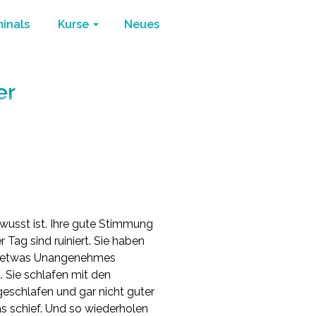
minals
Kurse
Neues
er
ie ihr leben
/
Positive und Negative Denkmuster
ewusst ist. Ihre gute Stimmung
 Tag sind ruiniert. Sie haben
ss etwas Unangenehmes
 Sie schlafen mit den
schlafen und gar nicht guter
s schief. Und so wiederholen