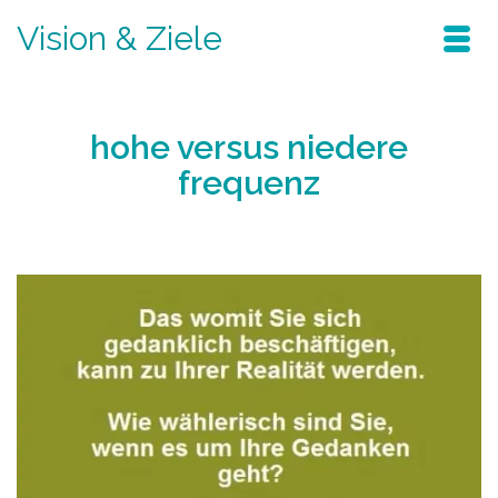
Vision & Ziele
hohe versus niedere
frequenz