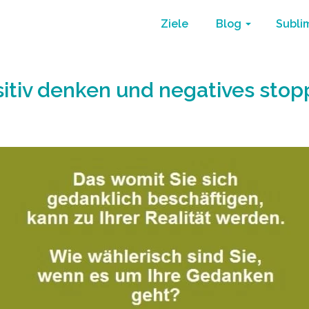
Ziele
Blog
Subli
itiv denken und negatives sto