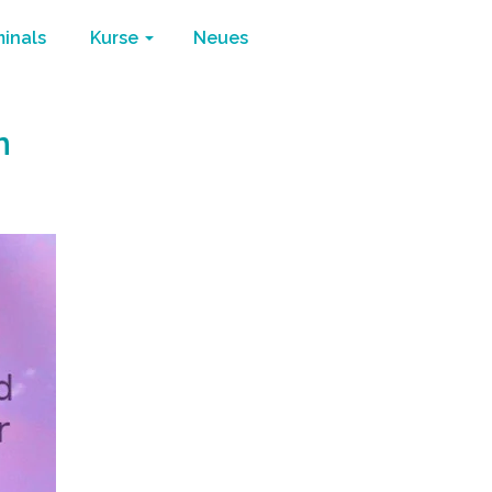
minals
Kurse
Neues
n