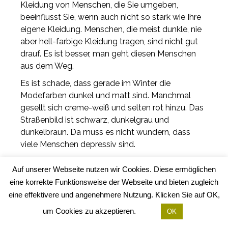
Kleidung von Menschen, die Sie umgeben,
beeinflusst Sie, wenn auch nicht so stark wie Ihre
eigene Kleidung. Menschen, die meist dunkle, nie
aber hell-farbige Kleidung tragen, sind nicht gut
drauf. Es ist besser, man geht diesen Menschen
aus dem Weg.
Es ist schade, dass gerade im Winter die
Modefarben dunkel und matt sind. Manchmal
gesellt sich creme-weiß und selten rot hinzu. Das
Straßenbild ist schwarz, dunkelgrau und
dunkelbraun. Da muss es nicht wundern, dass
viele Menschen depressiv sind.
Ich war kürzlich mit einer Bekannten zum Essen
Auf unserer Webseite nutzen wir Cookies. Diese ermöglichen
verabredet. Draußen war es kalt und düster. Sie
eine korrekte Funktionsweise der Webseite und bieten zugleich
trug einen knall-roten Mantel und einen
eine effektivere und angenehmere Nutzung. Klicken Sie auf OK,
gleichfarbigen, sehr modischen Pullover. Sie hat
vor Lebensfreude gesprüht und der Abend mit ihr
um Cookies zu akzeptieren.
OK
war ein Vergnügen.