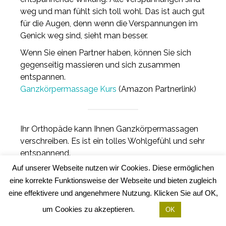
weg und man fühlt sich toll wohl. Das ist auch gut
für die Augen, denn wenn die Verspannungen im
Genick weg sind, sieht man besser.
Wenn Sie einen Partner haben, können Sie sich
gegenseitig massieren und sich zusammen
entspannen.
Ganzkörpermassage Kurs
(Amazon Partnerlink)
Ihr Orthopäde kann Ihnen Ganzkörpermassagen
verschreiben. Es ist ein tolles Wohlgefühl und sehr
entspannend.
Auf unserer Webseite nutzen wir Cookies. Diese ermöglichen
eine korrekte Funktionsweise der Webseite und bieten zugleich
Gesichtslymphdrainage ist
eine effektivere und angenehmere Nutzung. Klicken Sie auf OK,
wunderbar entspannend
um Cookies zu akzeptieren.
OK
Eine Lymphdrainage wird im Gesicht bis ins