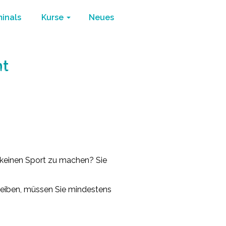
minals
Kurse
Neues
ht
ie ihr leben
/
Wie täglich trainieren Spaß macht
d keinen Sport zu machen? Sie
bleiben, müssen Sie mindestens