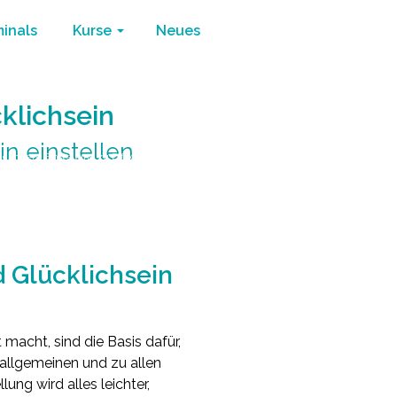
minals
Kurse
Neues
cklichsein
in einstellen
ie innere Einstellung zu Erfolg und Glücklichsein
d Glücklichsein
 macht, sind die Basis dafür,
allgemeinen und zu allen
ung wird alles leichter,