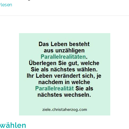
rlesen
n wählen