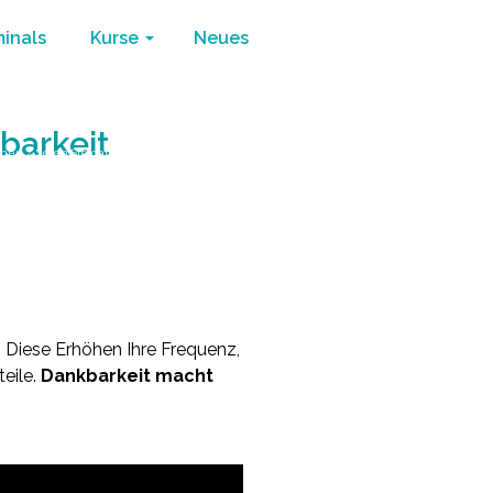
minals
Kurse
Neues
barkeit
öhen
/
Seien Sie dankbar zeigen Sie Dankbarkeit
 Diese Erhöhen Ihre Frequenz,
teile.
Dankbarkeit macht