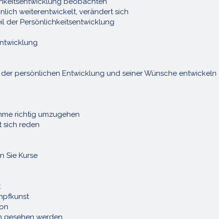
ichkeitsentwicklung beobachten
önlich weiterentwickelt, verändert sich
il der Persönlichkeitsentwicklung
entwicklung
te der persönlichen Entwicklung und seiner Wünsche entwickeln
timme richtig umzugehen
t sich reden
n Sie Kurse
t
ampfkunst
ion
en gesehen werden