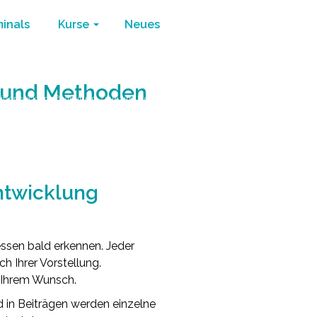
minals
Kurse
Neues
e und Methoden
eitsentwicklung Bedeutung, Ziele und Methoden
ntwicklung
essen bald erkennen. Jeder
h Ihrer Vorstellung.
h Ihrem Wunsch.
d in Beiträgen werden einzelne