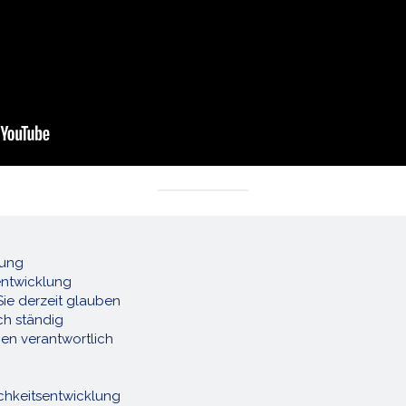
lung
entwicklung
 Sie derzeit glauben
ich ständig
eben verantwortlich
ichkeitsentwicklung