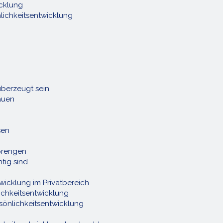
icklung
lichkeitsentwicklung
überzeugt sein
auen
sen
prengen
tig sind
wicklung im Privatbereich
ichkeitsentwicklung
rsönlichkeitsentwicklung