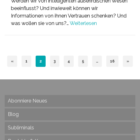
Werden wir von intelligenten außerirdischen Wesen
beeinflusst? Und inwieweit können wir
Informationen von ihnen Vertrauen schenken? Und
was wollen sie von uns?…
Weiterlesen
«
1
2
3
4
5
…
16
»
Abonniere Neues
Blog
Subliminals