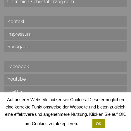
Über mich + christaherzog.com
Kontakt
Impressum
Rückgabe
Facebook
Youtube
Twitter
Auf unserer Webseite nutzen wir Cookies. Diese ermöglichen
eine korrekte Funktionsweise der Webseite und bieten zugleich
eine effektivere und angenehmere Nutzung. Klicken Sie auf OK,
© 2026 Vision & Ziele - Dr. Christa Herzog, Alle Rechte vorbehalten
Via dei Cinque Archi, Velletri, RM, Italy, Europa, Planet Erde, Galaxie Milchstrasse
um Cookies zu akzeptieren.
OK